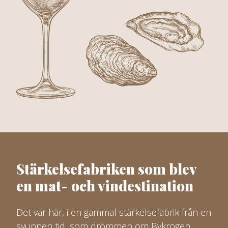
Stärkelsefabriken som blev
en mat- och vindestination
Det var här, i en gammal stärkelsefabrik från en
svunnen tid, som drömmen om Bykrogen