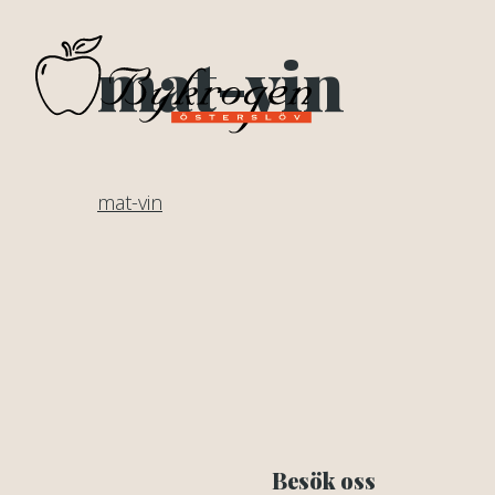
mat-vin
mat-vin
Besök oss