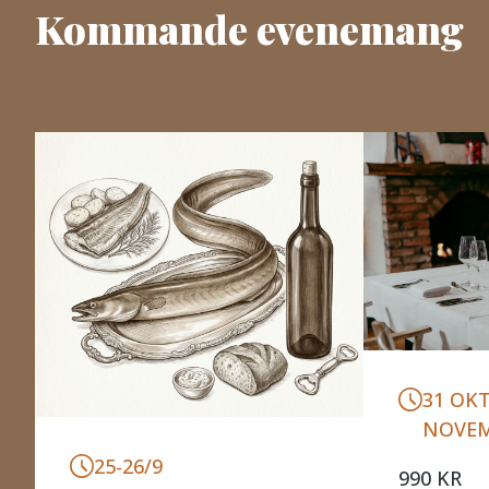
Kommande evenemang
31 OKT
NOVE
25-26/9
990 KR