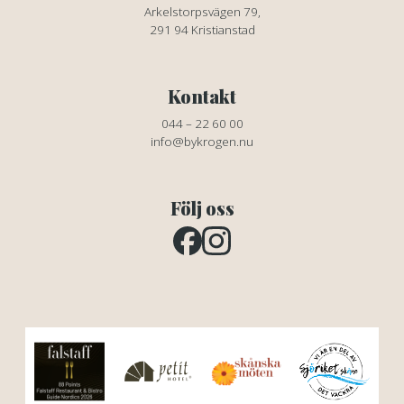
Arkelstorpsvägen 79,
291 94 Kristianstad
Kontakt
044 – 22 60 00
info@bykrogen.nu
Följ oss