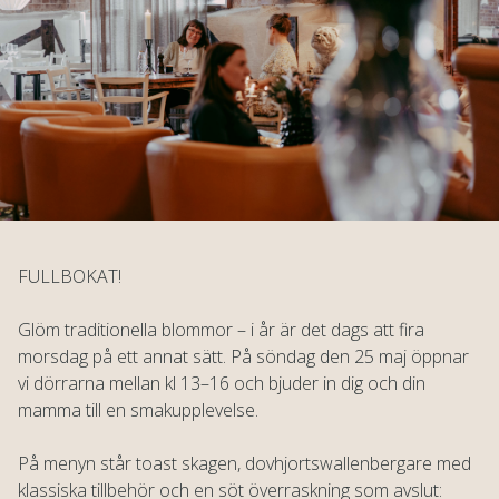
FULLBOKAT!
Glöm traditionella blommor – i år är det dags att fira
morsdag på ett annat sätt. På söndag den 25 maj öppnar
vi dörrarna mellan kl 13–16 och bjuder in dig och din
mamma till en smakupplevelse.
På menyn står toast skagen, dovhjortswallenbergare med
klassiska tillbehör och en söt överraskning som avslut: