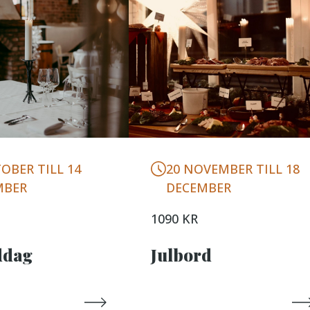
20 NOVEMBER TILL 18
OBER TILL 14
DECEMBER
MBER
1090 KR
Julbord
ddag