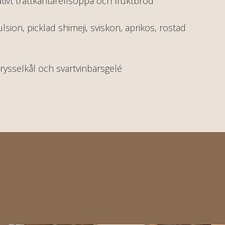
tivt trattkantarellsoppa och fruktbröd
sion, picklad shimeji, sviskon, aprikos, rostad
 brysselkål och svartvinbärsgelé