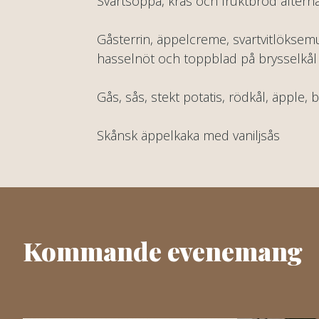
Svartsoppa, krås och fruktbröd alterna
Gåsterrin, äppelcreme, svartvitlöksemul
hasselnöt och toppblad på brysselkål
Gås, sås, stekt potatis, rödkål, äpple,
Skånsk äppelkaka med vaniljsås
Kommande evenemang