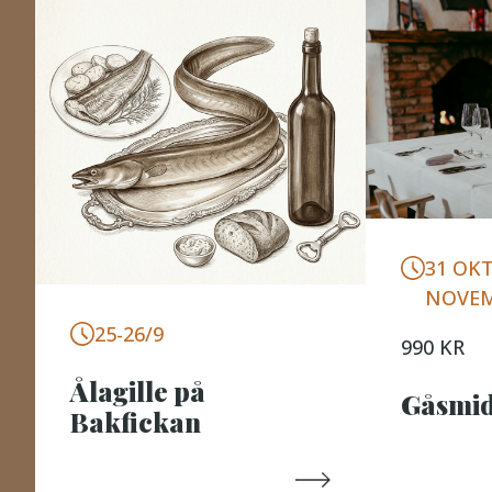
31 OKT
NOVE
25-26/9
990 KR
Ålagille på
Gåsmi
Bakfickan