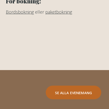
För bokning:
Bordsbokning
eller
paketbokning
SE ALLA EVENEMANG