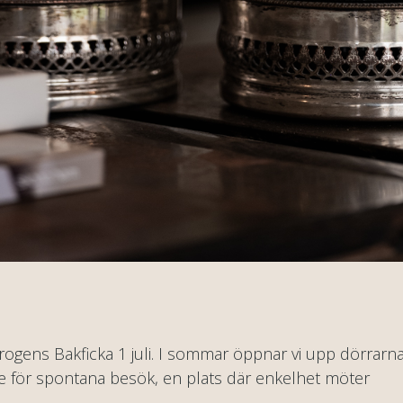
ogens Bakficka 1 juli. I sommar öppnar vi upp dörrarn
me för spontana besök, en plats där enkelhet möter