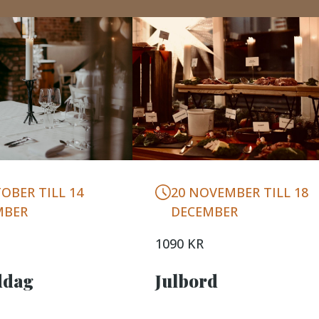
20 NOVEMBER TILL 18
OBER TILL 14
DECEMBER
MBER
1090 KR
Julbord
ddag