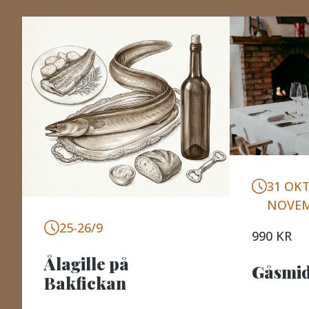
31 OKT
NOVE
25-26/9
990 KR
Ålagille på
Gåsmi
Bakfickan